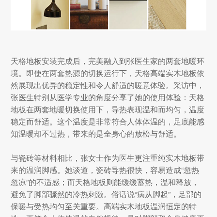
天格地板安装完成后，完美融入到张医生家的两套地暖环
境。即使在两套热源的切换运行下，天格高端实木地板依
然展现出优异的稳定性和令人舒适的暖意体验。采访中，
张医生特别从医学专业的角度分享了她的使用体验：天格
地板在两套地暖切换使用下，导热表现温和而均匀，温度
稳定而舒适。这个温度是非常符合人体体温的，足底能感
知温暖却不过热，带来的是全身心的放松与舒适。
与瓷砖等材料相比，张女士作为医生更注重纯实木地板带
来的温润脚感。她谈道，瓷砖导热很快，容易造成“忽热
忽凉”的不适感；而天格地板则能缓缓蓄热，温和释放，
避免了脚部骤然的冷热刺激。俗话说“
病从脚起
”，足部的
保暖与受热均匀至关重要。高端实木地板温润恒定的特