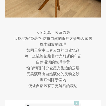
人间朝暮，云蒸霞蔚
天格地板“霞蔚”将这份自然的绚烂之妙融入家居
栎木回旋的纹理
如同天空中云卷云舒的自然轨迹
每一道蜿蜒都藏着时光雕琢的印记
自然浸润的饱满棕黄
恰似朝暮时分被霞光染透的云层
完美演绎出自然演化的灵动之妙
当它铺陈于室内
便让自然风有了更鲜活的表达