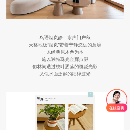
鸟语烟岚静，水声门户秋
天格地板“烟岚”带着宁静悠远的意境
以经典原木色为本
施以独特珠光金辉点缀
似林间透过枝叶洒落的斑驳光影
又似水面泛起的细碎波光