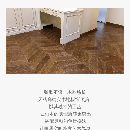
弦歌不辍，木韵悠长
天格高端实木地板“维瓦尔”
以其独特的工艺
让柚木的肌理质感更突出
搭配灵动的鱼骨拼法
让家居空间焕发艺术气息