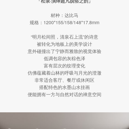
「松泉·演绎超凡脱俗之韵」
材种：达比马
规格：1200*155/158/148*17.8mm
“明月松间照，清泉石上流”的诗意
被转化为地板上的美学设计
意外碰撞出了宁静而雅致的视觉体验
低调包容的灰棕色泽
富有层次的纹理变化
仿佛蕴藏着山林的呼吸与月光的澄澈
非常适合客厅、餐厅或休闲区
搭配特色的水墨山水挂画
便能拥有一方与自然对话的禅意空间