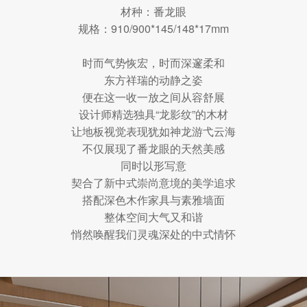
材种：番龙眼
规格：910/900*145/148*17mm
时而气势恢宏，时而深邃柔和
东方祥瑞的动静之姿
便在这一收一放之间从容舒展
设计师精选独具“龙影纹”的木材
让地板视觉表现犹如神龙游弋云海
不仅展现了番龙眼的天然美感
同时以形写意
契合了新中式崇尚意境的美学追求
搭配深色木作家具与素雅墙面
整体空间大气又和谐
悄然唤醒我们灵魂深处的中式情怀