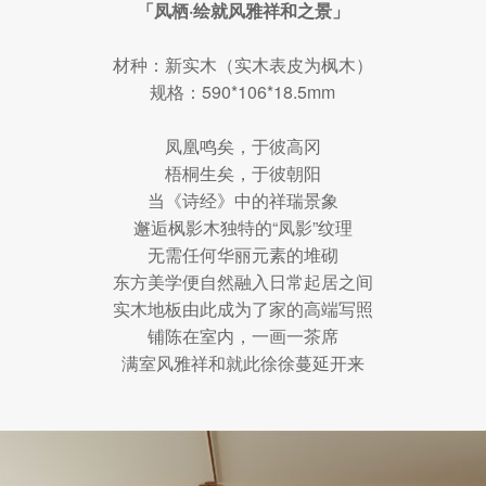
「凤栖·绘就风雅祥和之景」
材种：新实木（实木表皮为枫木）
规格：590*106*18.5mm
凤凰鸣矣，于彼高冈
梧桐生矣，于彼朝阳
当《诗经》中的祥瑞景象
邂逅枫影木独特的“凤影”纹理
无需任何华丽元素的堆砌
东方美学便自然融入日常起居之间
实木地板由此成为了家的高端写照
铺陈在室内，一画一茶席
满室风雅祥和就此徐徐蔓延开来