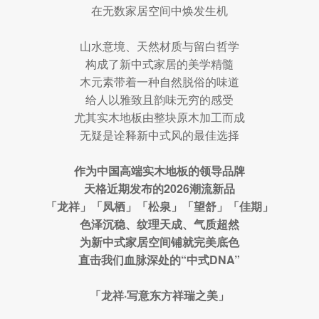
在无数家居空间中焕发生机
山水意境、天然材质与留白哲学
构成了新中式家居的美学精髓
木元素带着一种自然脱俗的味道
给人以雅致且韵味无穷的感受
尤其实木地板由整块原木加工而成
无疑是诠释新中式风的最佳选择
作为中国高端实木地板的领导品牌
天格近期发布的2026潮流新品
「龙祥」「凤栖」「松泉」「望舒」「佳期」
色泽沉稳、纹理天成、气质超然
为新中式家居空间铺就完美底色
直击我们血脉深处的“中式DNA”
「龙祥·写意东方祥瑞之美」