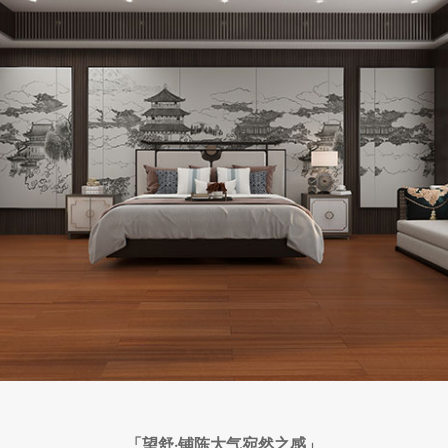
「望舒·铺陈大气宛然之感」