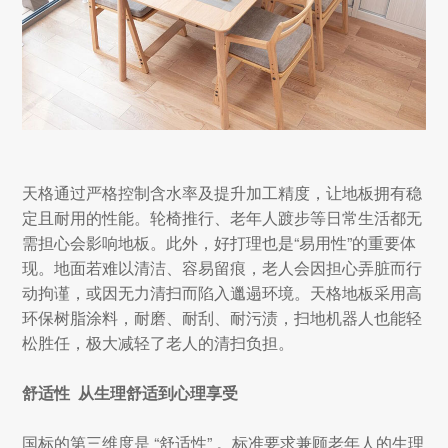
天格通过严格控制含水率及提升加工精度，让地板拥有稳
定且耐用的性能。轮椅推行、老年人踱步等日常生活都无
需担心会影响地板。此外，好打理也是“易用性”的重要体
现。地面若难以清洁、容易留痕，老人会因担心弄脏而行
动拘谨，或因无力清扫而陷入邋遢环境。天格地板采用高
环保树脂涂料，耐磨、耐刮、耐污渍，扫地机器人也能轻
松胜任，极大减轻了老人的清扫负担。
舒适性 从生理舒适到心理享受
国标的第三维度是 “舒适性” 。标准要求兼顾老年人的生理