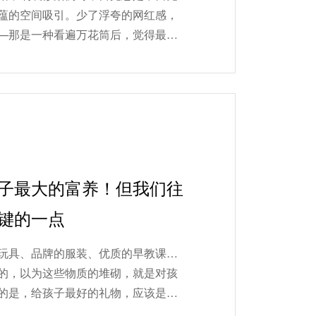
蕴的空间吸引。少了浮夸的网红感，
—那是一种看遍万花筒后，觉得最美
现在大家对中式风装修的理解，早...
子最大的富养！但我们往
键的一点
玩具、品牌的服装、优质的早教课…
的，以为这些物质的堆砌，就是对孩
的是，给孩子最好的礼物，应该是帮
子里的安全感。研究表明，0-6岁是