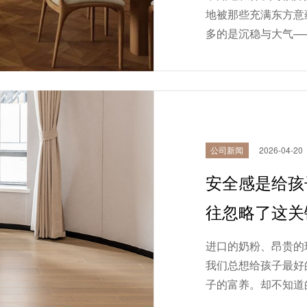
地被那些充满东方意
多的是沉稳与大气—
依然是中国风的笃定。
公司新闻
2026-04-20
安全感是给孩
往忽略了这关
进口的奶粉、昂贵的
我们总想给孩子最好
子的富养。却不知道
助他们建立起刻在骨