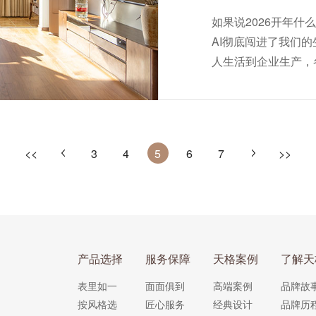
如果说2026开年什
AI彻底闯进了我们
人生活到企业生产，
步就被时代甩在身后。
<<
3
4
5
6
7
>>
产品选择
服务保障
天格案例
了解天
表里如一
面面俱到
高端案例
品牌故
按风格选
匠心服务
经典设计
品牌历