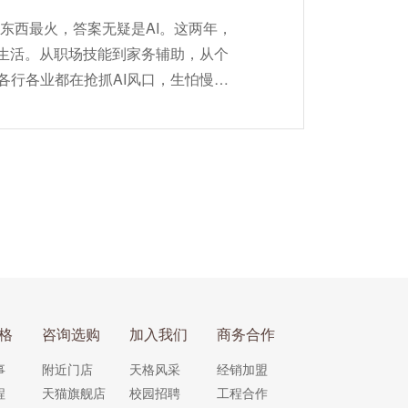
么东西最火，答案无疑是AI。这两年，
的生活。从职场技能到家务辅助，从个
各行各业都在抢抓AI风口，生怕慢一
我们习惯了用算法提速、用...
格
咨询选购
加入我们
商务合作
事
附近门店
天格风采
经销加盟
程
天猫旗舰店
校园招聘
工程合作