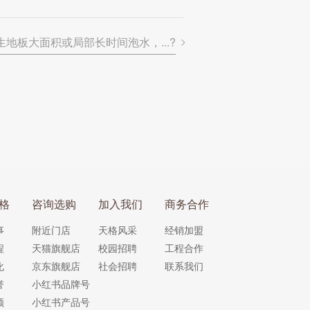
生地板大面积或局部长时间泡水，...?
格
咨询选购
加入我们
商务合作
事
附近门店
天格风采
经销加盟
程
天猫旗舰店
校园招聘
工程合作
化
京东旗舰店
社会招聘
联系我们
誉
小红书品牌号
频
小红书产品号