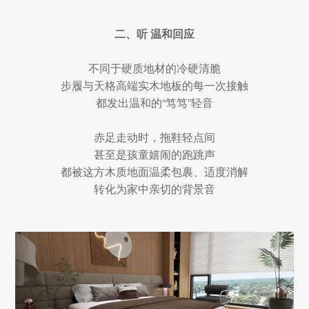
二、听 温和回应
不同于硬质地材的冷硬清脆
步履与天格高端实木地板的每一次接触
都发出温和的“笃笃”轻音
赤足走动时，拖鞋轻点间
甚至是孩童嬉闹的跑跳声
都被这方木质地面温柔包裹、适度消解
转化为家中亲切的背景音